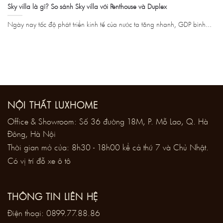
Sky villa là gì? So sánh Sky villa với Penthouse và Duplex
Ngày nay tốc độ phát triển kinh tế của nước ta tăng nhanh, GDP bình...
NỘI THẤT LUXHOME
Office & Showroom: Số 36 đường 18M, P. Mỗ Lao, Q. Hà
Đông, Hà Nội
Thời gian mở cửa: 8h30 - 18h00 kể cả thứ 7 và Chủ Nhật.
Có vị trí đỗ xe ô tô
THÔNG TIN LIÊN HỆ
Điện thoại:
0899.77.88.86